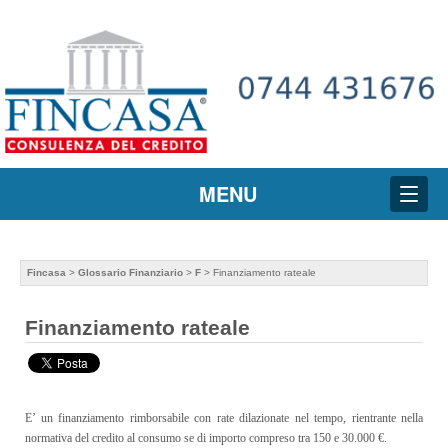
MENU
Fincasa
>
Glossario Finanziario
>
F
> Finanziamento rateale
Finanziamento rateale
E’ un finanziamento rimborsabile con rate dilazionate nel tempo, rientrante nella
normativa del credito al consumo se di importo compreso tra 150 e 30.000 €.