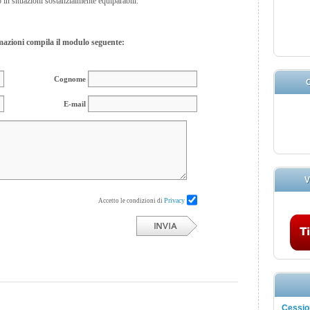
 in situazioni sostanzialmente equiparabili.
azioni compila il modulo seguente:
Cognome
C
E-mail
V
Privacy
Accetto le condizioni di
Cession