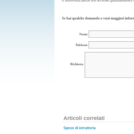
d’insolvenza (anche non accertato giudizialmente) o
Se hai qualche domanda o vuoi maggiori inform
Nome
Telefono
Richiesta
Articoli correlati
Spese di istruttoria