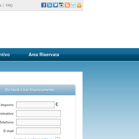
s
FAQ
ntivo
Area Riservata
Richiedi il tuo finanziamento
€
Importo
minativo
Telefono
E-mail