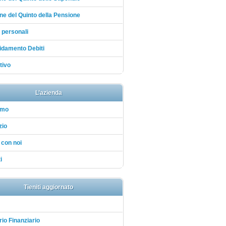
ne del Quinto della Pensione
i personali
idamento Debiti
tivo
L’azienda
amo
zio
 con noi
i
Tieniti aggiornato
io Finanziario