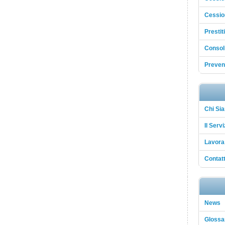
Cessio
Prestit
Consol
Preven
Chi Si
Il Servi
Lavora
Contatt
News
Glossar